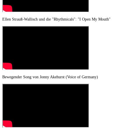
Ellen Strauß-Wallisch und die "Rhythmicals": "I Open My Mouth"
Bewegender Song von Jonny Akehurst (Voice of Germany)