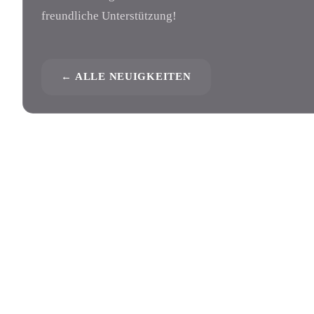
freundliche Unterstützung!
← ALLE NEUIGKEITEN
HILF UNS HELFEN
Werde Teil der WUAHL-
Family.
Als Fördermitglied unterstützt du unsere Konzerte
mit 50 € im Jahr – als Unternehmen kannst du die