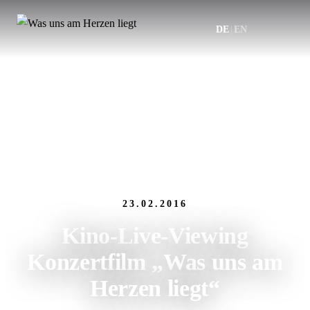
DE
|
EN
23.02.2016
Kino-Live-Viewing
Konzertfilm „Was uns am
Herzen liegt“