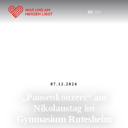
DE
|
EN
07.12.2024
„Pausenkonzert“ am
Nikolaustag im
Gymnasium Rutesheim