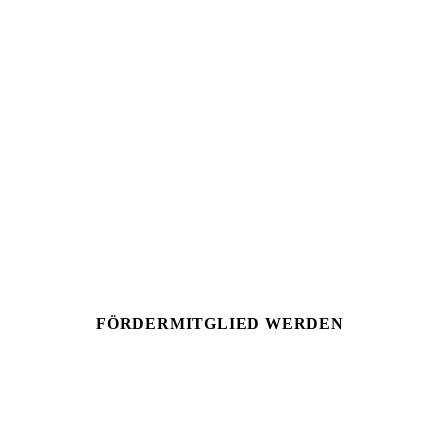
HILF UNS HELFEN
Werde Teil der WUAHL-
Family.
Als Fördermitglied unterstützt du unsere Konzerte
mit 50 € im Jahr – als Unternehmen kannst du die
Patenschaft für ein Konzert übernehmen.
FÖRDERMITGLIED WERDEN
DIREKT SPENDEN